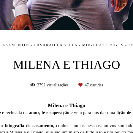
CASAMENTOS
CASARÃO LA VILLA - MOGI DAS CRUZES - S
MILENA E THIAGO
2792
visualizações
47
curtidas
Milena e Thiago
e
é recheada de
amor, fé e superação
e vem para nos dar uma
lição de
com
fotografia de casamento
, conheci muitas pessoas, noivos sonhado
heci a Milena e o Thiago, que são um misto de tudo isso e um pouco m