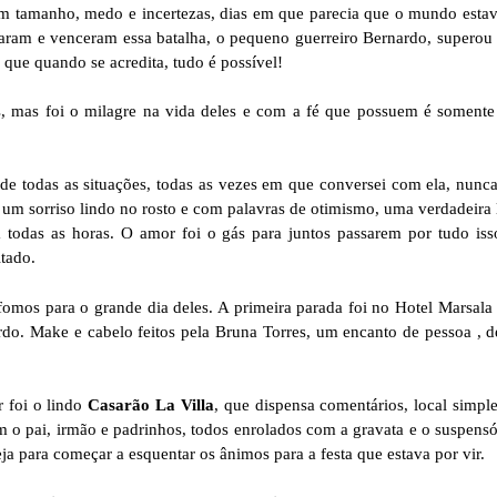
m tamanho, medo e incertezas, dias em que parecia que o mundo estav
taram e venceram essa batalha, o pequeno guerreiro Bernardo, superou 
 que quando se acredita, tudo é possível!
s, mas foi o milagre na vida deles e com a fé que possuem é soment
e de todas as situações, todas as vezes em que conversei com ela, nu
m um sorriso lindo no rosto e com palavras de otimismo, uma verdadeira
 todas as horas. O amor foi o gás para juntos passarem por tudo iss
itado.
omos para o grande dia deles. A primeira parada foi no Hotel Marsala
do. Make e cabelo feitos pela Bruna Torres, um encanto de pessoa , 
r foi o lindo
Casarão La Villa
, que dispensa comentários, local simpl
 o pai, irmão e padrinhos, todos enrolados com a gravata e o suspensóri
para começar a esquentar os ânimos para a festa que estava por vir.