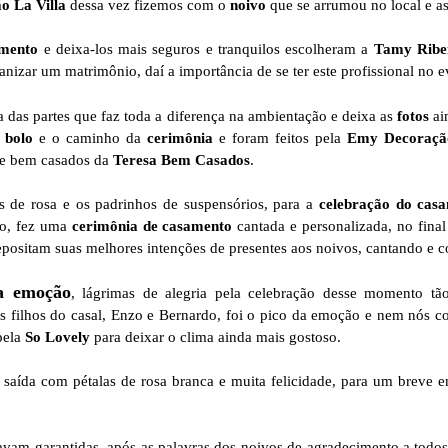
o La Villa
dessa vez fizemos com o
noivo
que se arrumou no local e as
amento
e deixa-los mais seguros e tranquilos escolheram a
Tamy Ribei
anizar um matrimônio, daí a importância de se ter este profissional no e
 das partes que faz toda a diferença na ambientação e deixa as
fotos
ai
 bolo
e o caminho da
cerimônia
e foram feitos pela
Emy Decoraçã
 e bem casados da
Teresa Bem Casados
.
 de rosa e os padrinhos de suspensórios, para a
celebração do cas
to, fez uma
cerimônia de casamento
cantada e personalizada, no fina
positam suas melhores intenções de presentes aos noivos, cantando e c
ta emoção
, lágrimas de alegria pela celebração desse momento tão
os filhos do casal, Enzo e Bernardo, foi o pico da emoção e nem nós
pela
So Lovely
para deixar o clima ainda mais gostoso.
saída com pétalas de rosa branca e muita felicidade, para um breve e
stavam garantidas, após as palavras dos noivos de agradecimento a todo