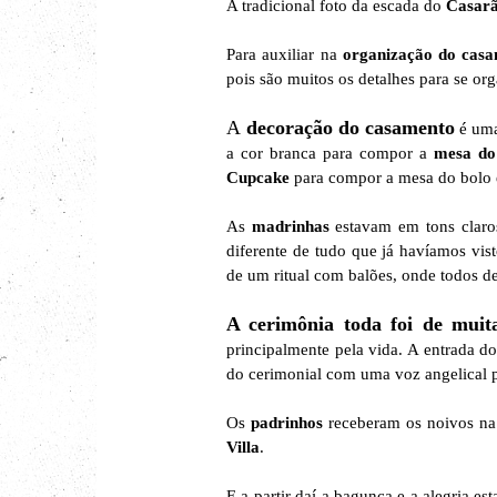
A tradicional foto da escada do
Casarã
Para auxiliar na
organização do cas
pois são muitos os detalhes para se org
A
decoração do casamento
é uma
a cor branca para compor a
mesa do
Cupcake
para compor a mesa do bolo
As
madrinhas
estavam em tons claros
diferente de tudo que já havíamos vis
de um ritual com balões, onde todos de
A cerimônia toda foi de mui
principalmente pela vida. A entrada d
do cerimonial com uma voz angelical 
Os
padrinhos
receberam os noivos na 
Villa
.
E a partir daí a bagunça e a alegria e