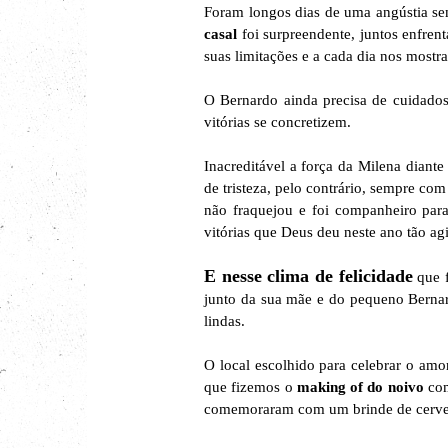
Foram longos dias de uma angústia se
casal
foi surpreendente, juntos enfren
suas limitações e a cada dia nos mostra
O Bernardo ainda precisa de cuidado
vitórias se concretizem.
Inacreditável a força da Milena diant
de tristeza, pelo contrário, sempre co
não fraquejou e foi companheiro para
vitórias que Deus deu neste ano tão ag
E nesse clima de felicidade
que f
junto da sua mãe e do pequeno Bernar
lindas.
O local escolhido para celebrar o amo
que fizemos o
making of do noivo
com
comemoraram com um brinde de cerveja 