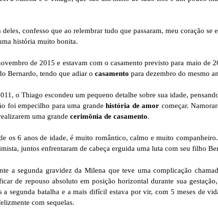
a deles, confesso que ao relembrar tudo que passaram, meu coração se 
uma história muito bonita.
ovembro de 2015 e estavam com o casamento previsto para maio de 20
do Bernardo, tendo que adiar o
casamento
para dezembro do mesmo an
011, o Thiago escondeu um pequeno detalhe sobre sua idade, pensando 
não foi empecilho para uma grande
história de amor
começar. Namorara
 realizarem uma grande
cerimônia de casamento
.
sde os 6 anos de idade, é muito romântico, calmo e muito companheir
mista, juntos enfrentaram de cabeça erguida uma luta com seu filho Be
nte a segunda gravidez da Milena que teve uma complicação chamad
ficar de repouso absoluto em posição horizontal durante sua gestaçã
 segunda batalha e a mais difícil estava por vir, com 5 meses de vi
felizmente com sequelas.