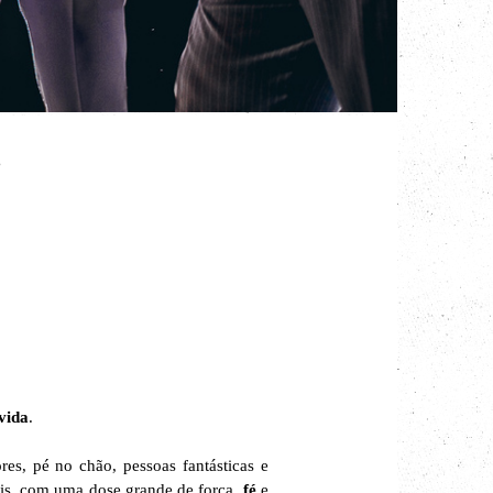
P
 vida
.
res, pé no chão, pessoas fantásticas e
ais, com uma dose grande de força,
fé
e