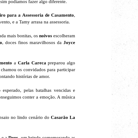
sim podíamos fazer algo diferente.
ro para a Assessoria de Casamento
,
vento, e a Tamy arrasa na assessoria.
nda mais bonitas, os
noivos
escolheram
o
, doces finos maravilhosos da
Joyce
amento
a
Carla Careca
preparou algo
l chamou os convidados para participar
ontando histórias de amor.
 esperado, pelas batalhas vencidas e
 conseguimos conter a emoção. A música
nsaio no lindo cenário do
Casarão La
s e a
Deus
, um brinde comemorando as