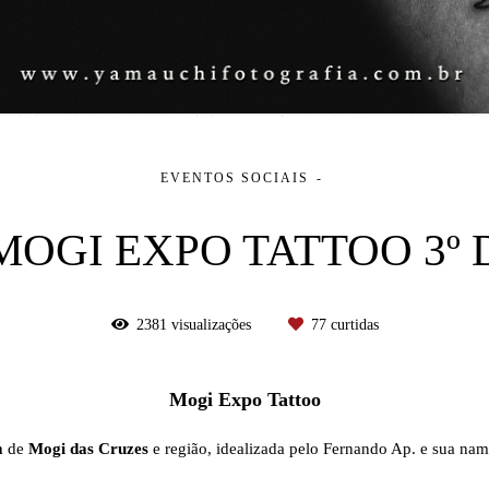
EVENTOS SOCIAIS
 MOGI EXPO TATTOO 3º 
2381
visualizações
77
curtidas
Mogi Expo Tattoo
m
de
Mogi das Cruzes
e região, idealizada pelo Fernando Ap. e sua na