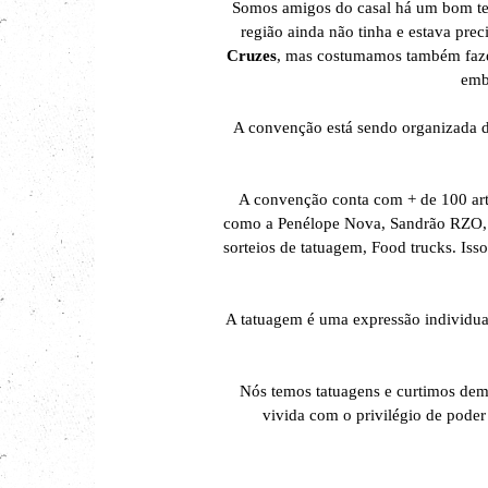
Somos amigos do casal há um bom tem
região ainda não tinha e estava pre
Cruzes
, mas costumamos também faze
emba
A convenção está sendo organizada de
A convenção conta com + de 100 arti
como a Penélope Nova, Sandrão RZO, N
sorteios de tatuagem, Food trucks. Iss
A tatuagem é uma expressão individual
Nós temos tatuagens e curtimos dema
vivida com o privilégio de pode