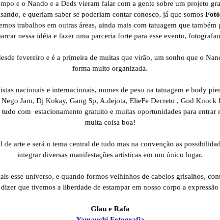
po e o Nando e a Deds vieram falar com a gente sobre um projeto gr
cisando, e queriam saber se poderiam contar conosco, já que somos
Fotó
mos trabalhos em outras áreas, ainda mais com tatuagem que também g
rcar nessa idéia e fazer uma parceria forte para esse evento, fotografa
sde fevereiro e é a primeira de muitas que virão, um sonho que o Nan
forma muito organizada.
stas nacionais e internacionais, nomes de peso na tatuagem e body pier
ego Jam, Dj Kokay, Gang Sp, A.dejota, ElieFe Decreto , God Knock D
o tudo com estacionamento gratuito e muitas oportunidades para entrar n
muita coisa boa!
 de arte e será o tema central de tudo mas na convenção as possibilida
integrar diversas manifestações artísticas em um único lugar.
is esse universo, e quando formos velhinhos de cabelos grisalhos, con
r dizer que tivemos a liberdade de estampar em nosso corpo a expressão
Glau e Rafa
Yamauchi Fotografia