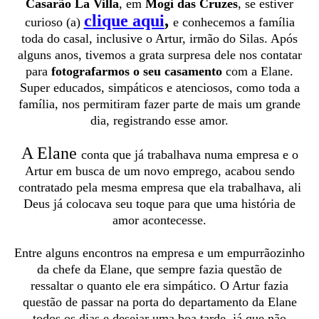
Casarão La Villa
, em
Mogi das Cruzes
, se estiver
clique aqui
,
curioso (a)
e conhecemos a família
toda do casal, inclusive o Artur, irmão do Silas. Após
alguns anos, tivemos a grata surpresa dele nos contatar
para
fotografarmos o seu casamento
com a Elane.
Super educados, simpáticos e atenciosos, como toda a
família, nos permitiram fazer parte de mais um grande
dia, registrando esse amor.
A Elane
conta que já trabalhava numa empresa e o
Artur em busca de um novo emprego, acabou sendo
contratado pela mesma empresa que ela trabalhava, ali
Deus já colocava seu toque para que uma história de
amor acontecesse.
Entre alguns encontros na empresa e um empurrãozinho
da chefe da Elane, que sempre fazia questão de
ressaltar o quanto ele era simpático. O Artur fazia
questão de passar na porta do departamento da Elane
todos os dias e desejar uma boa tarde, já que não