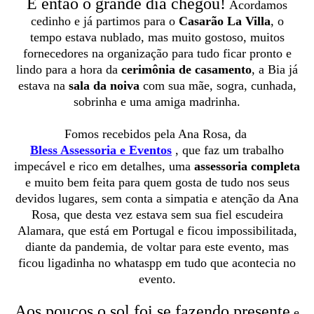
E então o grande dia chegou!
Acordamos
cedinho e já partimos para o
Casarão La Villa
, o
tempo estava nublado, mas muito gostoso, muitos
fornecedores na organização para tudo ficar pronto e
lindo para a hora da
cerimônia de casamento
, a Bia já
estava na
sala da noiva
com sua mãe, sogra, cunhada,
sobrinha e uma amiga madrinha.
Fomos recebidos pela Ana Rosa, da
Bless Assessoria e Eventos
, que faz um trabalho
impecável e rico em detalhes, uma
assessoria completa
e muito bem feita para quem gosta de tudo nos seus
devidos lugares, sem conta a simpatia e atenção da Ana
Rosa, que desta vez estava sem sua fiel escudeira
Alamara, que está em Portugal e ficou impossibilitada,
diante da pandemia, de voltar para este evento, mas
ficou ligadinha no whataspp em tudo que acontecia no
evento.
Aos poucos o sol foi se fazendo presente
e