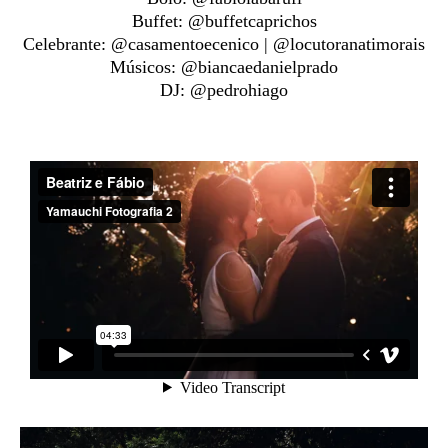
Buffet: @buffetcaprichos
Celebrante: @casamentoecenico | @locutoranatimorais
Músicos: @biancaedanielprado
DJ: @pedrohiago