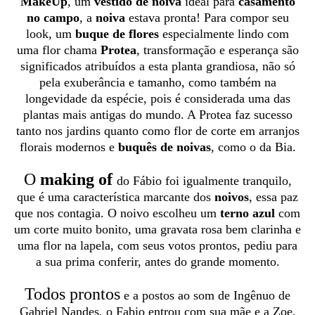
MakeUp
, um
vestido de noiva
ideal para
casamento
no campo
, a
noiva
estava pronta! Para compor seu
look, um
buque de flores
especialmente lindo com
uma flor chama
Protea
, transformação e esperança são
significados atribuídos a esta planta grandiosa, não só
pela exuberância e tamanho, como também na
longevidade da espécie, pois é considerada uma das
plantas mais antigas do mundo. A Protea faz sucesso
tanto nos jardins quanto como flor de corte em arranjos
florais modernos e
buquês de noivas
, como o da Bia.
O
making of
do Fábio foi igualmente tranquilo,
que é uma característica marcante dos
noivos
, essa paz
que nos contagia. O noivo escolheu um
terno azul
com
um corte muito bonito, uma gravata rosa bem clarinha e
uma flor na lapela, com seus votos prontos, pediu para
a sua prima conferir, antes do grande momento.
Todos prontos
e a postos ao som de Ingênuo de
Gabriel Nandes, o Fabio entrou com sua mãe e a Zoe,