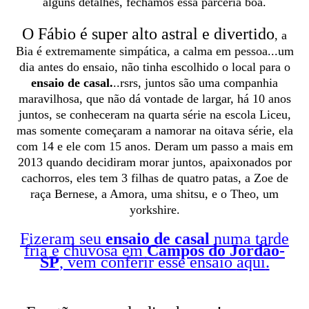
alguns detalhes, fechamos essa parceria boa.
O Fábio é super alto astral e divertido
, a
Bia é extremamente simpática, a calma em pessoa...um
dia antes do ensaio, não tinha escolhido o local para o
ensaio de casal.
..rsrs, juntos são uma companhia
maravilhosa, que não dá vontade de largar, há 10 anos
juntos, se conheceram na quarta série na escola Liceu,
mas somente começaram a namorar na oitava série, ela
com 14 e ele com 15 anos. Deram um passo a mais em
2013 quando decidiram morar juntos, apaixonados por
cachorros, eles tem 3 filhas de quatro patas, a Zoe de
raça Bernese, a Amora, uma shitsu, e o Theo, um
yorkshire.
Fizeram seu
ensaio de casal
numa tarde
fria e chuvosa em
Campos do Jordão-
SP
, vem conferir esse ensaio
aqui
.