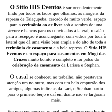
O Sítio HIS Eventos
é surpreendentemente
lindo por todos os lados que olhamos, às margens da
represa de Taiaçupeba, cercado de muito verde, espaço
para a
cerimônia ao ar livre
sob a sombra de uma
árvore e bancos para os convidados à lateral, o salão
para a recepção é aconchegante, com vidros por toda à
lateral que dá uma visão bem ampla e do alto de toda a
cerimônia de casamento
e a bela represa. O
Sítio HIS
Eventos
é um
espaço para casamentos em Mogi das
Cruzes
muito bonito e completo e foi palco da
celebração de casamento
da Larissa e Stephan.
O casal
se conheceu no trabalho, não prestavam
atenção um no outro, mas com um belo empurrão dos
amigos, algumas indiretas da Lari, o Stephan partiu
para o primeiro beijo e daí em diante não se largaram
mais.
Em uma conversa entre qual melhor lugar com
locais