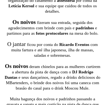
organização do casamento a
assessoria
por conta da
Letícia Kersul
e sua equipe que cuidou de todos os
detalhes.
Os noivos
fizeram sua entrada, seguida dos
agradecimentos com brinde com pais e
padrinhos
e
partimos para as
fotos protocolares
na mesa do bolo.
O jantar
ficou por conta do
Ricardo Eventos
com
muita fartura e até ilha japonesa, ilha de massas,
saladas e sobremesas.
Os noivos
deram chinelos para as mulheres curtirem
a abertura da pista de dança com o
DJ Rodrigo
Dantas
e seus dançarinos, regado a drinks deliciosos do
MBartenders, o brinde dos noivos foi uma caneca com
brasão do casal para o drink Moscou Mule.
Muita bagunça dos noivos e padrinhos passando a
gravata e sapato e mais curtição na pista de dança que