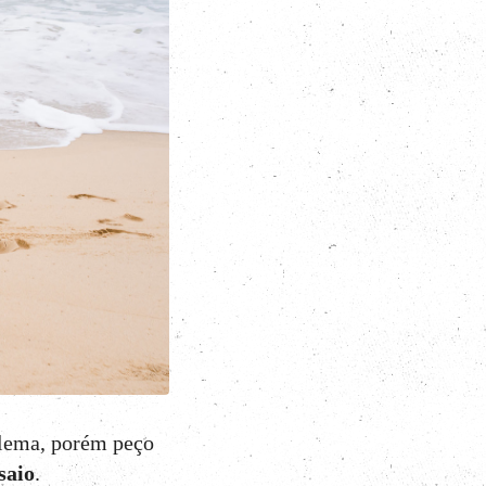
blema, porém peço
saio
.